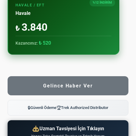
%12 İNDİRİM
HAVALE / EFT
Havale
3.840
₺
₺ 520
Kazancınız:
Gelince Haber Ver
🔒
Güvenli Ödeme
🏆
Trek Authorized Distributor
Uzman Tavsiyesi İçin Tıklayın