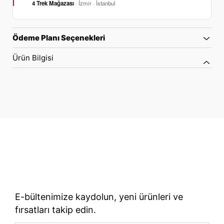
4 Trek Mağazası
· İzmir · İstanbul
Ödeme Planı Seçenekleri
Ürün Bilgisi
70 Yıllık Bisiklet Mirası
TÜRKIYE’NIN RESMI TREK DISTRIBÜTÖRÜ
E-bültenimize kaydolun, yeni ürünleri ve
fırsatları takip edin.