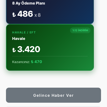
8 Ay Ödeme Planı
486
₺
x 8
%12 İNDİRİM
HAVALE / EFT
Havale
3.420
₺
₺ 470
Kazancınız:
Gelince Haber Ver