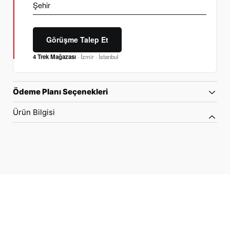
Görüşme Talep Et
4 Trek Mağazası
· İzmir · İstanbul
Ödeme Planı Seçenekleri
Ürün Bilgisi
70 Yıllık Bisiklet Mirası
TÜRKIYE’NIN RESMI TREK DISTRIBÜTÖRÜ