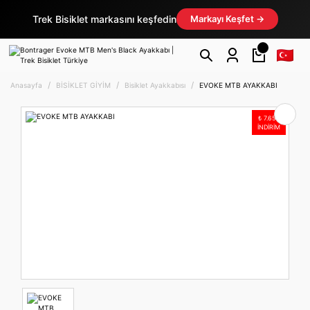
Trek Bisiklet markasını keşfedin
Markayı Keşfet →
Anasayfa
BİSİKLET GİYİM
Bisiklet Ayakkabısı
EVOKE MTB AYAKKABI
₺
7.650
İNDİRİM