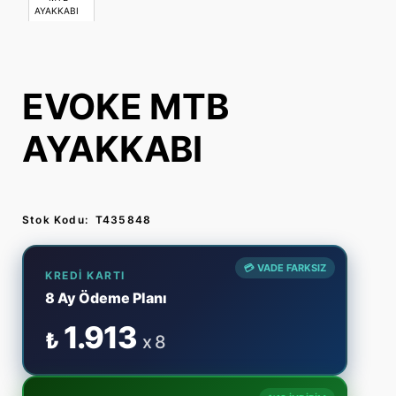
EVOKE MTB
AYAKKABI
Stok Kodu:
T435848
💳 VADE FARKSIZ
KREDI KARTI
8 Ay Ödeme Planı
1.913
₺
x 8