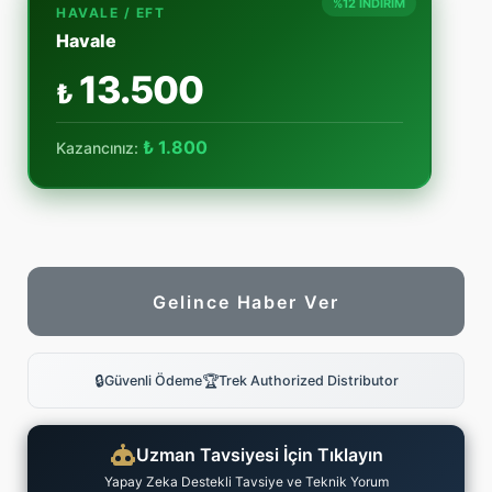
%12 İNDİRİM
HAVALE / EFT
Havale
13.500
₺
₺ 1.800
Kazancınız:
Gelince Haber Ver
🔒
🏆
Güvenli Ödeme
Trek Authorized Distributor
Uzman Tavsiyesi İçin Tıklayın
Yapay Zeka Destekli Tavsiye ve Teknik Yorum