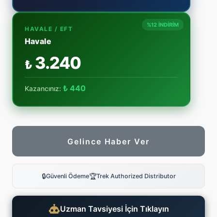
%12 İNDİRİM
HAVALE / EFT
Havale
3.240
₺
₺ 440
Kazancınız:
Gelince Haber Ver
🔒
🏆
Güvenli Ödeme
Trek Authorized Distributor
Uzman Tavsiyesi İçin Tıklayın