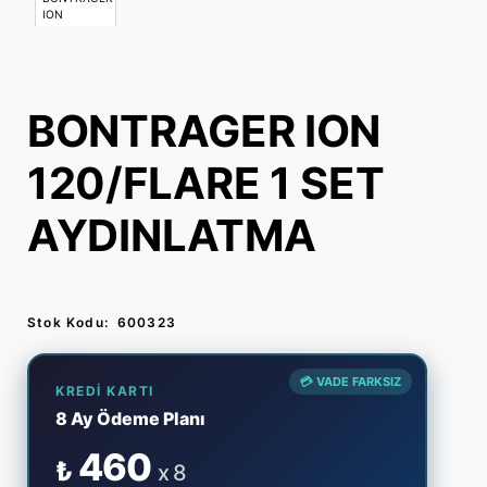
BONTRAGER ION
120/FLARE 1 SET
AYDINLATMA
Stok Kodu:
600323
💳 VADE FARKSIZ
KREDI KARTI
8 Ay Ödeme Planı
460
₺
x 8