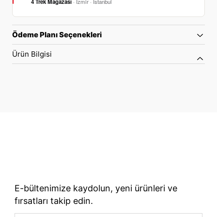
4 Trek Mağazası
· İzmir · İstanbul
Ödeme Planı Seçenekleri
Ürün Bilgisi
70 Yıllık Bisiklet Mirası
TÜRKIYE’NIN RESMI TREK DISTRIBÜTÖRÜ
E-bültenimize kaydolun, yeni ürünleri ve
fırsatları takip edin.