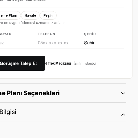
eme Planı
Havale
Peşin
ze en uygun ödemeyi uzmanınız anlatır
SOYAD
TELEFON
ŞEHIR
Görüşme Talep Et
4 Trek Mağazası
· İzmir · İstanbul
e Planı Seçenekleri
ilgisi