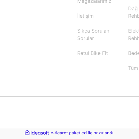
Mağazalarımız
Dağ 
İletişim
Rehb
Sıkça Sorulan
Elekt
Sorular
Rehb
Retul Bike Fit
Bede
Tüm 
ile
ideasoft
e-
hazırlandı.
ticaret