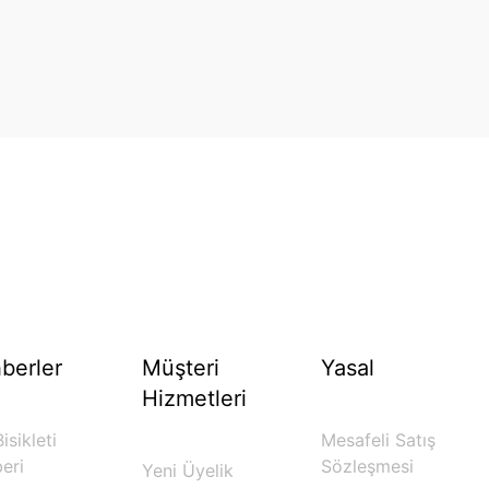
berler
Müşteri
Yasal
Hizmetleri
isikleti
Mesafeli Satış
eri
Sözleşmesi
Yeni Üyelik