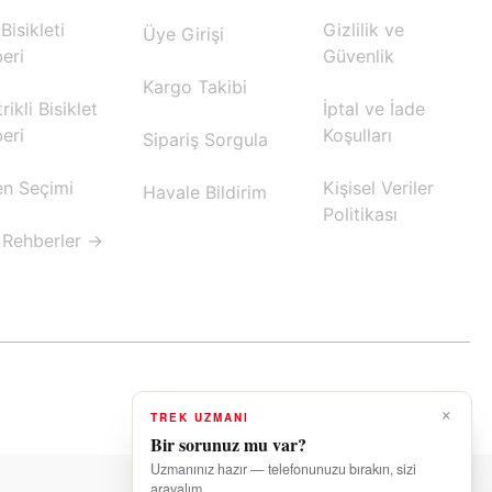
Bisikleti
Gizlilik ve
Üye Girişi
eri
Güvenlik
Kargo Takibi
rikli Bisiklet
İptal ve İade
eri
Koşulları
Sipariş Sorgula
n Seçimi
Kişisel Veriler
Havale Bildirim
Politikası
Rehberler →
×
TREK UZMANI
✕
Bir sorunuz mu var?
✅ Stok ve mağaza bilgisi için
buradayız
Uzmanınız hazır — telefonunuzu bırakın, sizi
arayalım.