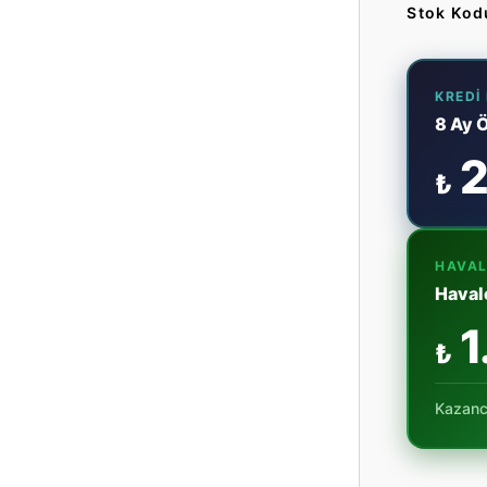
Stok Kod
KREDI
8 Ay 
2
₺
HAVAL
Haval
1
₺
Kazanc