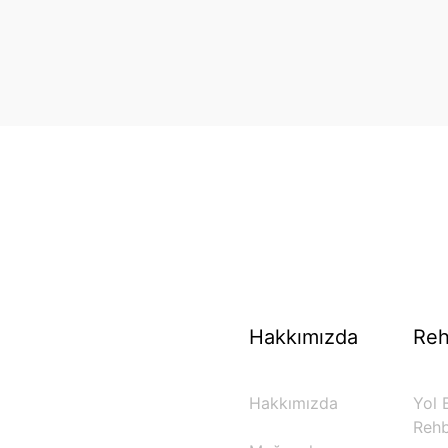
70 Yıllık Bisiklet Mirası
TÜRKIYE’NIN RESMI TREK DISTRIBÜTÖRÜ
Hakkımızda
Reh
Hakkımızda
Yol B
Rehb