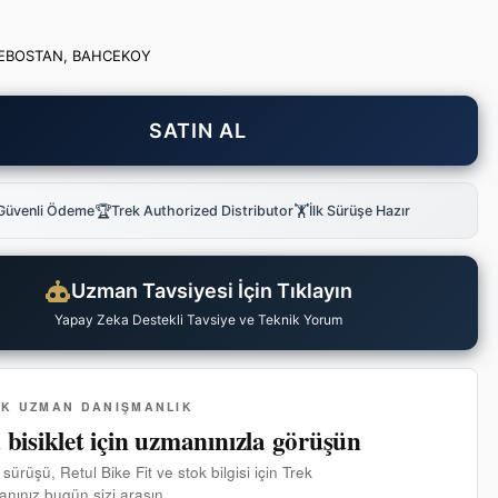
EBOSTAN, BAHCEKOY
SATIN AL
🏆
🏋
Güvenli Ödeme
Trek Authorized Distributor
İlk Sürüşe Hazır
Uzman Tavsiyesi İçin Tıklayın
Yapay Zeka Destekli Tavsiye ve Teknik Yorum
EK UZMAN DANIŞMANLIK
 bisiklet için uzmanınızla görüşün
 sürüşü, Retul Bike Fit ve stok bilgisi için Trek
nınız bugün sizi arasın.