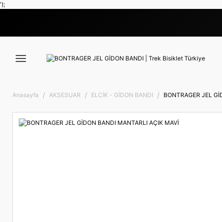
');
Anasayfa
AKSESUAR
ELCİK - GİDON BANDI
BONTRAGER JEL Gİ