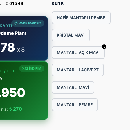
u:
501548
RENK
HAFİF MANTARLI PEMBE
💳 VADE FARKSIZ
 KARTI
Ödeme Planı
KRİSTAL MAVİ
78
x 8
MANTARLI AÇIK MAVİ
%12 İNDİRİM
MANTARLI LACİVERT
E / EFT
e
MANTARLI MAVİ
.950
MANTARLI PEMBE
₺ 270
ınız: