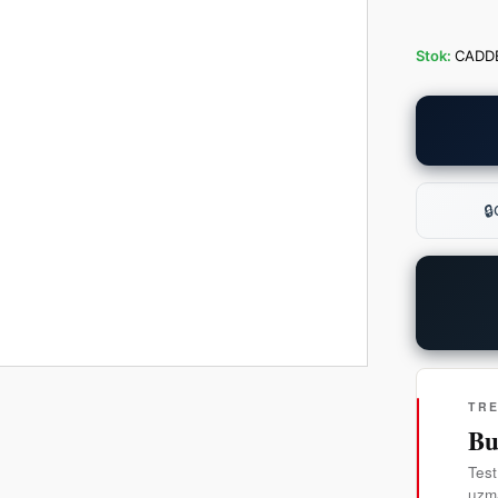
Stok:
CADD
🔒
TR
Bu
Test
uzma