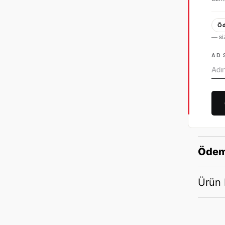
Öd
— si
AD 
Ödem
Ürün B