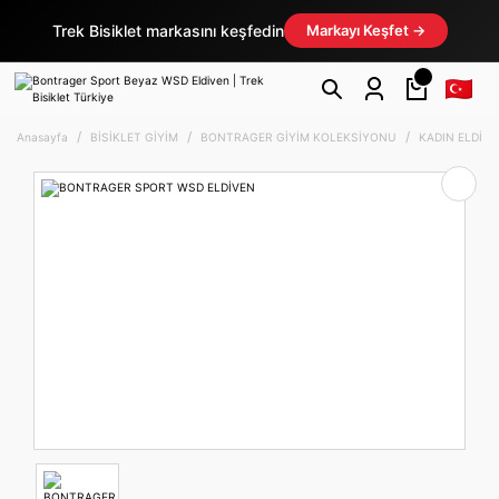
Trek Bisiklet markasını keşfedin
Markayı Keşfet →
Anasayfa
BİSİKLET GİYİM
BONTRAGER GİYİM KOLEKSİYONU
KADIN ELDİVE