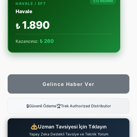
%12 İNDİRİM
HAVALE / EFT
Havale
1.890
₺
₺ 260
Kazancınız:
Gelince Haber Ver
🔒
🏆
Güvenli Ödeme
Trek Authorized Distributor
Uzman Tavsiyesi İçin Tıklayın
Yapay Zeka Destekli Tavsiye ve Teknik Yorum