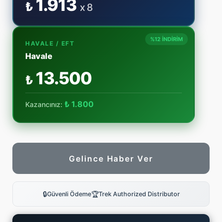
1.913
₺
x 8
%12 İNDİRİM
HAVALE / EFT
Havale
13.500
₺
₺ 1.800
Kazancınız:
Gelince Haber Ver
🔒
🏆
Güvenli Ödeme
Trek Authorized Distributor