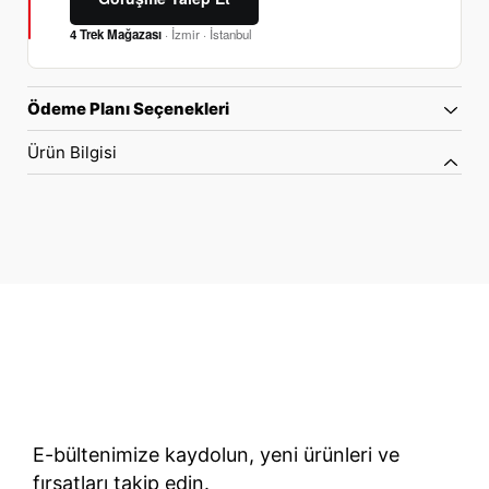
4 Trek Mağazası
· İzmir · İstanbul
Ödeme Planı Seçenekleri
Ürün Bilgisi
70 Yıllık Bisiklet Mirası
TÜRKIYE’NIN RESMI TREK DISTRIBÜTÖRÜ
E-bültenimize kaydolun, yeni ürünleri ve
fırsatları takip edin.