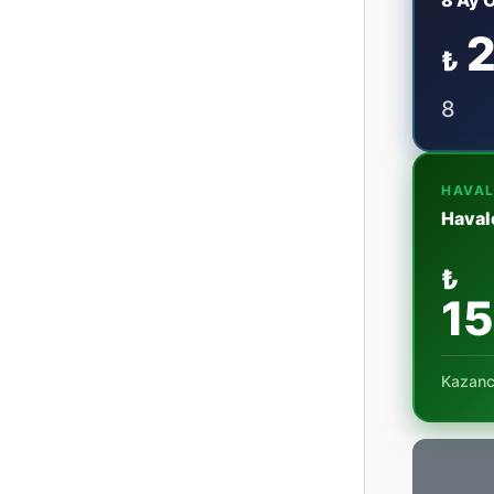
8 Ay 
2
₺
8
HAVAL
Haval
₺
1
Kazanc