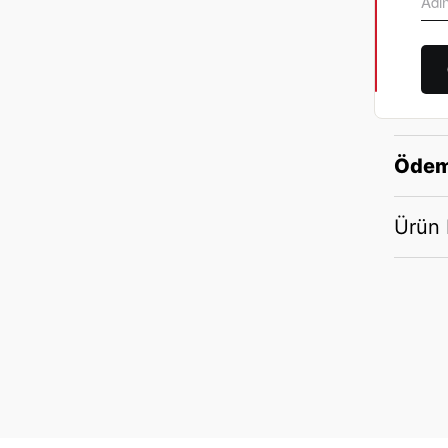
Ödem
Ürün B