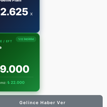
Ödeme Planı
2.625
x
%12 İNDİRİM
E / EFT
e
59.000
₺ 22.000
ınız:
Gelince Haber Ver