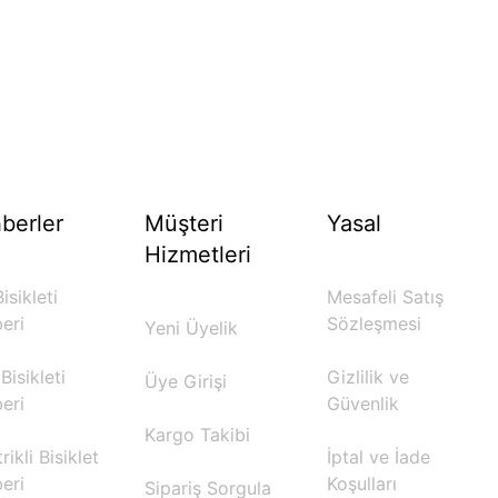
berler
Müşteri
Yasal
Hizmetleri
isikleti
Mesafeli Satış
eri
Sözleşmesi
Yeni Üyelik
Bisikleti
Gizlilik ve
Üye Girişi
eri
Güvenlik
Kargo Takibi
rikli Bisiklet
İptal ve İade
eri
Koşulları
Sipariş Sorgula