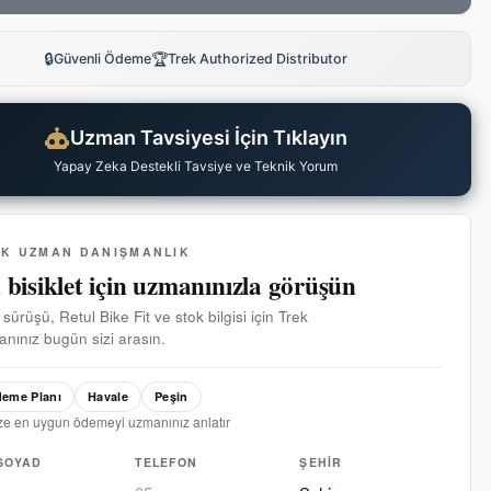
🔒
🏆
Güvenli Ödeme
Trek Authorized Distributor
Uzman Tavsiyesi İçin Tıklayın
Yapay Zeka Destekli Tavsiye ve Teknik Yorum
EK UZMAN DANIŞMANLIK
 bisiklet için uzmanınızla görüşün
 sürüşü, Retul Bike Fit ve stok bilgisi için Trek
nınız bugün sizi arasın.
eme Planı
Havale
Peşin
ze en uygun ödemeyi uzmanınız anlatır
SOYAD
TELEFON
ŞEHIR