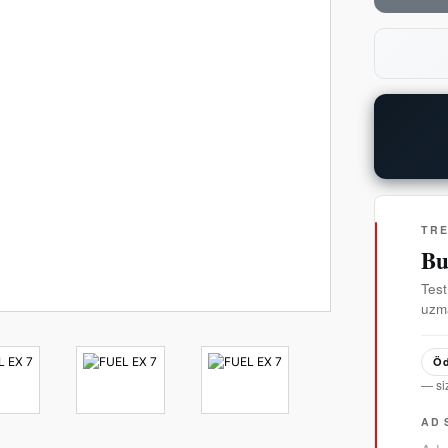
TR
Bu
Test
uzma
Öd
— si
AD 