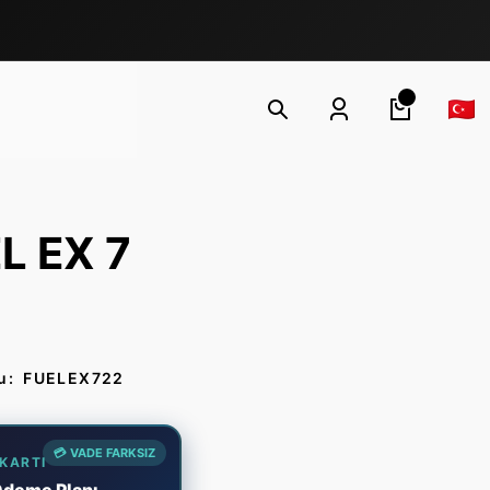
L EX 7
u:
FUELEX722
💳 VADE FARKSIZ
 KARTI