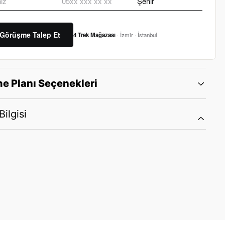
Görüşme Talep Et
4 Trek Mağazası
· İzmir · İstanbul
e Planı Seçenekleri
ilgisi