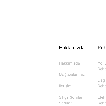
70 Yıllık Bisiklet Mirası
TÜRKIYE’NIN RESMI TREK DISTRIBÜTÖRÜ
Hakkımızda
Reh
Hakkımızda
Yol B
Rehb
Mağazalarımız
Dağ 
İletişim
Rehb
Sıkça Sorulan
Elekt
Sorular
Rehb