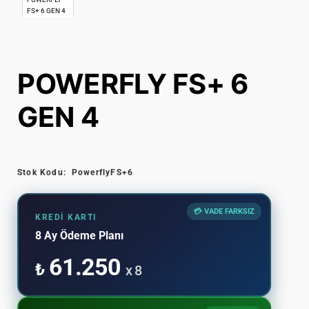
POWERFLY FS+ 6
GEN 4
Stok Kodu:
PowerflyFS+6
💳 VADE FARKSIZ
KREDI KARTI
8 Ay Ödeme Planı
61.250
₺
x 8