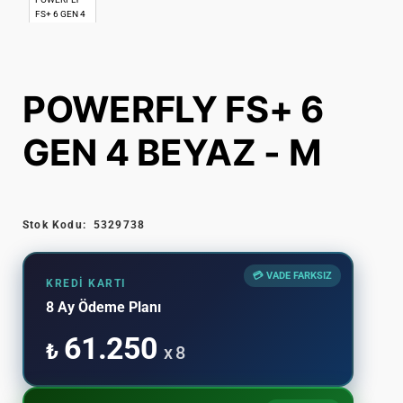
POWERFLY FS+ 6
GEN 4 BEYAZ - M
Stok Kodu:
5329738
💳 VADE FARKSIZ
KREDI KARTI
8 Ay Ödeme Planı
61.250
₺
x 8