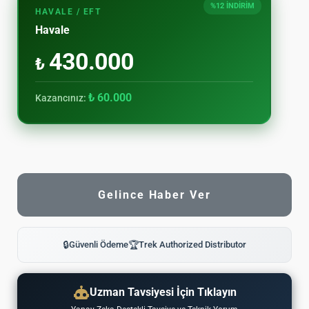
%12 İNDİRİM
HAVALE / EFT
Havale
430.000
₺
₺ 60.000
Kazancınız:
Gelince Haber Ver
🔒
Güvenli Ödeme
🏆
Trek Authorized Distributor
Uzman Tavsiyesi İçin Tıklayın