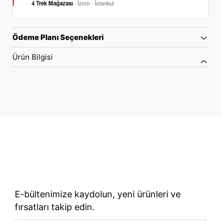
4 Trek Mağazası
· İzmir · İstanbul
Ödeme Planı Seçenekleri
Ürün Bilgisi
70 Yıllık Bisiklet Mirası
TÜRKIYE’NIN RESMI TREK DISTRIBÜTÖRÜ
E-bültenimize kaydolun, yeni ürünleri ve
fırsatları takip edin.