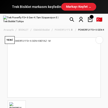
Trek Bisiklet markasını keşfedin
Markayı Keşfet →
Anasayfa
BİSİKLET
Elektrikli Bisiklet
POWERFLY FS 🔋
POWERFLY FS+ 6 GEN 4 BE
YENİ