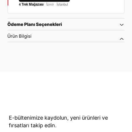
4 Trek Mağazası
· İzmir · İstanbul
Ödeme Planı Seçenekleri
Ürün Bilgisi
70 Yıllık Bisiklet Mirası
TÜRKIYE’NIN RESMI TREK DISTRIBÜTÖRÜ
E-bültenimize kaydolun, yeni ürünleri ve
fırsatları takip edin.