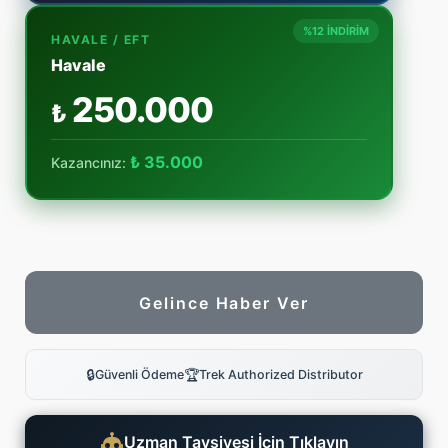
%12 İNDİRİM
HAVALE / EFT
Havale
250.000
₺
₺ 35.000
Kazancınız:
Gelince Haber Ver
🔒
🏆
Güvenli Ödeme
Trek Authorized Distributor
Uzman Tavsiyesi İçin Tıklayın