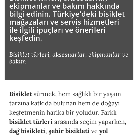
ekipmanlar ve bakım hakkında
ŞIYICI
ON
POWERFLY FS 🔋
FX+ 🔋
GOBIK KOL, DİZ VE BAŞ ISITICI
bilgi edinin. Türkiye'deki bisiklet
mağazaları ve servis hizmetleri
I
POWERFLY 🔋
CHECKPOINT+ 🔋
GOBIK AKSESUAR
ile ilgili ipuçları ve önerileri
keşfedin.
BANDI
I
GOBIK ELDİVEN
Bisiklet türleri, aksesuarlar, ekipmanlar ve
bakım
LATMA MONTAJ
A / AKSESUAR
Bisiklet
sürmek, hem sağlıklı bir yaşam
tarzına katkıda bulunan hem de doğayı
keşfetmenin harika bir yoludur. Farklı
bisiklet türleri
arasında seçim yaparken,
dağ bisikleti
,
şehir bisikleti
ve
yol