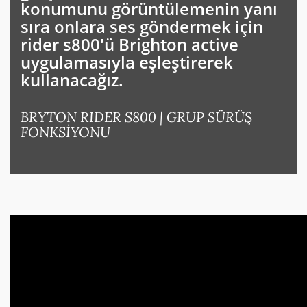
konumunu görüntülemenin yanı
ŞIYICI
ON
POWERFLY FS 🔋
FX+ 🔋
GOBIK KOL, DİZ VE BAŞ ISITICI
sıra onlara ses göndermek için
rider s800'ü Brighton active
I
POWERFLY 🔋
CHECKPOINT+ 🔋
GOBIK AKSESUAR
uygulamasıyla eşleştirerek
kullanacağız.
BANDI
I
GOBIK ELDİVEN
BRYTON RIDER S800 | GRUP SÜRÜŞ
FONKSİYONU
LATMA MONTAJ
A / AKSESUAR