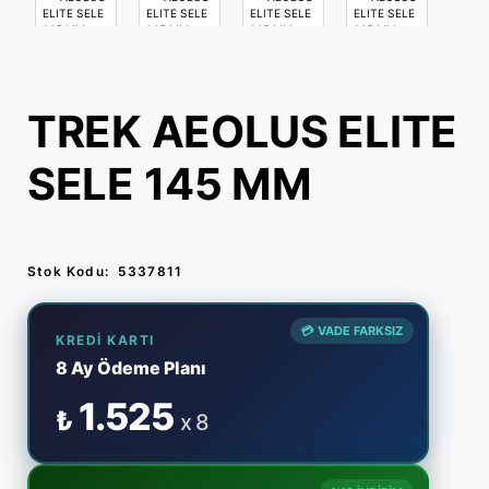
TREK AEOLUS ELITE
SELE 145 MM
Stok Kodu:
5337811
💳 VADE FARKSIZ
KREDI KARTI
8 Ay Ödeme Planı
1.525
₺
x 8