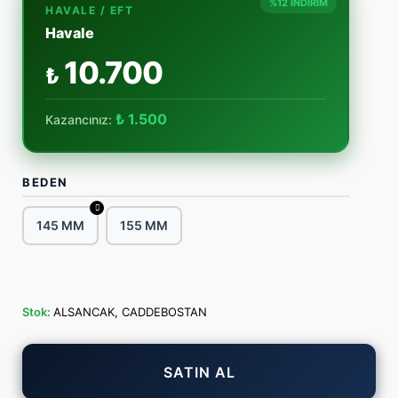
%12 İNDİRİM
HAVALE / EFT
Havale
10.700
₺
₺ 1.500
Kazancınız:
BEDEN
145 MM
155 MM
Stok:
ALSANCAK, CADDEBOSTAN
SATIN AL