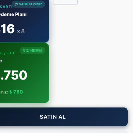
💳 VADE FARKSIZ
 KARTI
Ödeme Planı
16
x 8
%12 İNDİRİM
E / EFT
e
.750
₺ 780
ınız:
SATIN AL