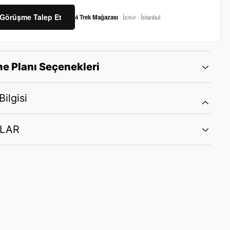
Görüşme Talep Et
4 Trek Mağazası
· İzmir · İstanbul
e Planı Seçenekleri
ilgisi
LAR