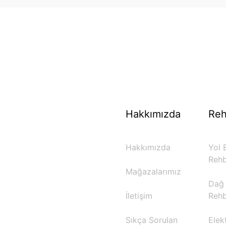
70 Yıllık Bisiklet Mirası
TÜRKIYE’NIN RESMI TREK DISTRIBÜTÖRÜ
Hakkımızda
Reh
Hakkımızda
Yol B
Rehb
Mağazalarımız
Dağ 
İletişim
Rehb
Sıkça Sorulan
Elekt