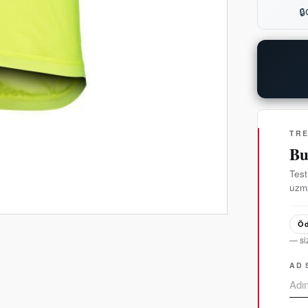
🔒
TR
Bu
Test
uzma
Öd
— si
AD 