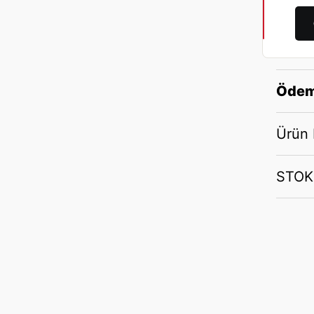
Ödem
Ürün B
STOK