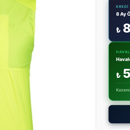
KREDI
8 Ay 
8
₺
HAVAL
Haval
5
₺
Kazanc