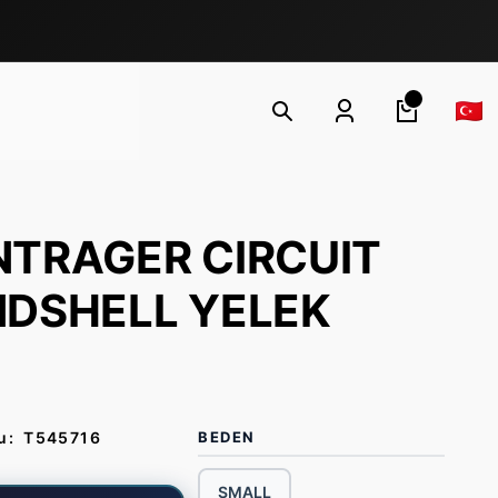
TRAGER CIRCUIT
NDSHELL YELEK
u:
T545716
BEDEN
SMALL