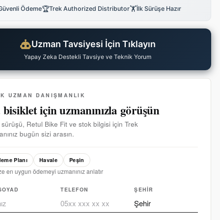
🏆
🏋
Güvenli Ödeme
Trek Authorized Distributor
İlk Sürüşe Hazır
Uzman Tavsiyesi İçin Tıklayın
Yapay Zeka Destekli Tavsiye ve Teknik Yorum
EK UZMAN DANIŞMANLIK
 bisiklet için uzmanınızla görüşün
 sürüşü, Retul Bike Fit ve stok bilgisi için Trek
nınız bugün sizi arasın.
eme Planı
Havale
Peşin
ze en uygun ödemeyi uzmanınız anlatır
SOYAD
TELEFON
ŞEHIR