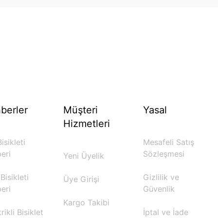
berler
Müşteri
Yasal
Hizmetleri
isikleti
Mesafeli Satış
eri
Sözleşmesi
Yeni Üyelik
Bisikleti
Gizlilik ve
Üye Girişi
eri
Güvenlik
Kargo Takibi
rikli Bisiklet
İptal ve İade