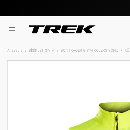
Anasayfa
BİSİKLET GİYİM
BONTRAGER GİYİM KOLEKSİYONU
RÜ