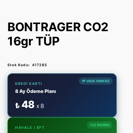
BONTRAGER CO2
16gr TÜP
Stok Kodu:
417285
💳 VADE FARKSIZ
KREDI KARTI
8 Ay Ödeme Planı
48
₺
x 8
%12 İNDİRİM
HAVALE / EFT