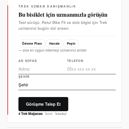
TREK UZMAN DANIŞMANLIK
Bu bisiklet için uzmanınızla görüşün
Test sürüşü, Retul Bike Fit ve stok bilgisi için Trek
uzmanınız bugün sizi arasın.
Ödeme Planı
Havale
Peşin
— size en uygun ödemeyi uzmanınız anlatır
AD SOYAD
TELEFON
ŞEHIR
Görüşme Talep Et
4 Trek Mağazası
· İzmir · İstanbul