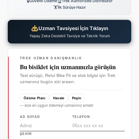
🔒
🏆
Güvenli Ödeme
Trek Authorized Distributor
🏋
İlk Sürüşe Hazır
Uzman Tavsiyesi İçin Tıklayın
Yapay Zeka Destekli Tavsiye ve Teknik Yorum
TREK UZMAN DANIŞMANLIK
Bu bisiklet için uzmanınızla görüşün
Test sürüşü, Retul Bike Fit ve stok bilgisi için Trek
uzmanınız bugün sizi arasın.
Ödeme Planı
Havale
Peşin
— size en uygun ödemeyi uzmanınız anlatır
AD SOYAD
TELEFON
ŞEHIR