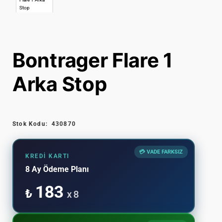
Bontrager Flare 1
Arka Stop
Stok Kodu:
430870
💳 VADE FARKSIZ
KREDI KARTI
8 Ay Ödeme Planı
183
₺
x 8