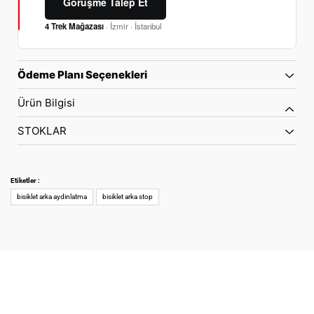
Görüşme Talep Et
4 Trek Mağazası
· İzmir · İstanbul
Ödeme Planı Seçenekleri
Ürün Bilgisi
STOKLAR
Etiketler :
bisiklet arka aydinlatma
bisiklet arka stop
70 Yıllık Bisiklet Mirası
TÜRKIYE’NIN RESMI TREK DISTRIBÜTÖRÜ