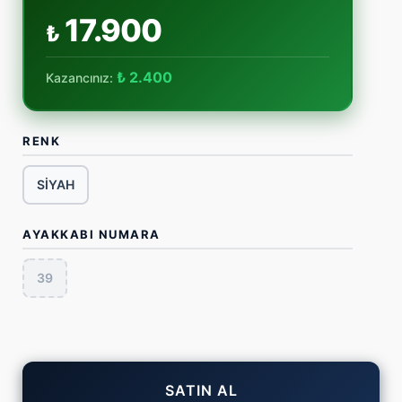
17.900
₺
₺ 2.400
Kazancınız:
RENK
SİYAH
AYAKKABI NUMARA
39
SATIN AL