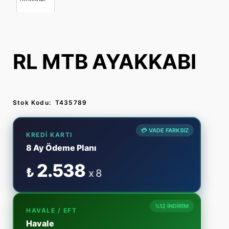
RL MTB AYAKKABI
Stok Kodu:
T435789
💳 VADE FARKSIZ
KREDI KARTI
8 Ay Ödeme Planı
2.538
₺
x 8
%12 İNDİRİM
HAVALE / EFT
Havale