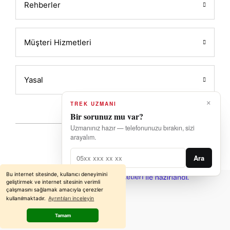
Rehberler
Müşteri Hizmetleri
Yasal
×
TREK UZMANI
Bir sorunuz mu var?
Uzmanınız hazır — telefonunuzu bırakın, sizi
arayalım.
2026 Powered by ALATIN
Ara
Bu internet sitesinde, kullanıcı deneyimini
ideasoft
ile
e-
geliştirmek ve internet sitesinin verimli
hazırlandı.
ticaret
çalışmasını sağlamak amacıyla çerezler
paketleri
kullanılmaktadır.
Ayrıntıları inceleyin
Tamam