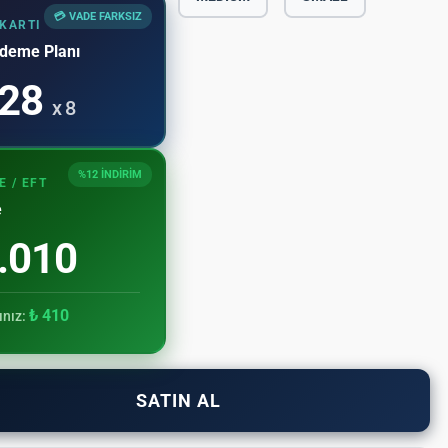
💳 VADE FARKSIZ
 KARTI
Ödeme Planı
28
x 8
%12 İNDİRİM
 / EFT
e
.010
₺ 410
ınız:
SATIN AL