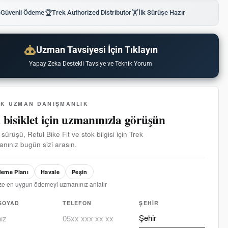

Güvenli Ödeme
🏆
Trek Authorized Distributor
🏋
İlk Sürüşe Hazır
Uzman Tavsiyesi İçin Tıklayın
Yapay Zeka Destekli Tavsiye ve Teknik Yorum
EK UZMAN DANIŞMANLIK
 bisiklet için uzmanınızla görüşün
 sürüşü, Retul Bike Fit ve stok bilgisi için Trek
nınız bugün sizi arasın.
eme Planı
Havale
Peşin
ze en uygun ödemeyi uzmanınız anlatır
SOYAD
TELEFON
ŞEHIR