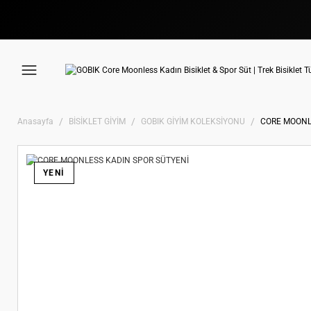
Anasayfa
BİSİKLET GİYİM
GOBIK GİYİM KOLEKSİYONU
CORE MOONL
YENİ