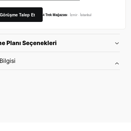
Görüşme Talep Et
4 Trek Mağazası
· İzmir · İstanbul
e Planı Seçenekleri
ilgisi