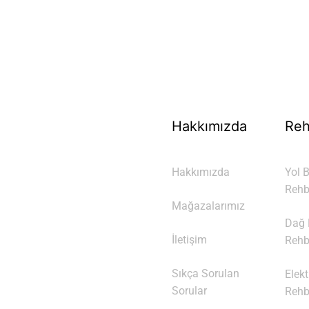
70 Yıllık Bisiklet Mirası
TÜRKIYE’NIN RESMI TREK DISTRIBÜTÖRÜ
Hakkımızda
Reh
Hakkımızda
Yol B
Rehb
Mağazalarımız
Dağ B
İletişim
Rehb
Sıkça Sorulan
Elekt
Sorular
Rehb