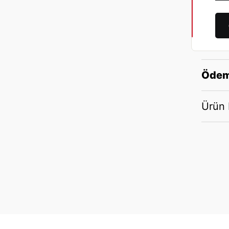
Ödem
Ürün B