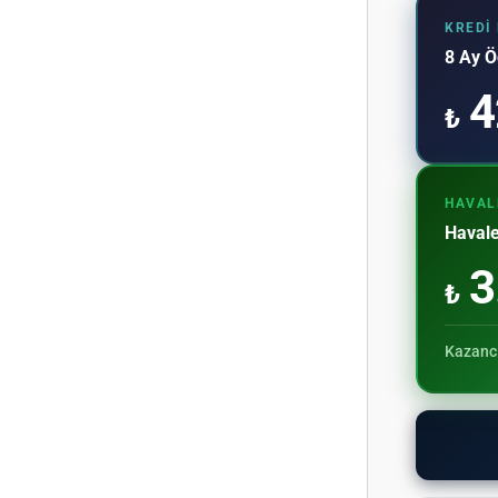
KREDI
8 Ay 
4
₺
HAVALE
Haval
3
₺
Kazanc