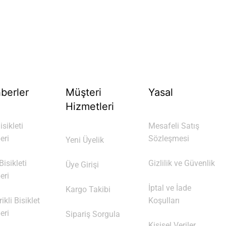
berler
Müşteri
Yasal
Hizmetleri
isikleti
Mesafeli Satış
eri
Sözleşmesi
Yeni Üyelik
isikleti
Gizlilik ve Güvenlik
Üye Girişi
eri
İptal ve İade
Kargo Takibi
rikli Bisiklet
Koşulları
eri
Sipariş Sorgula
Kişisel Veriler