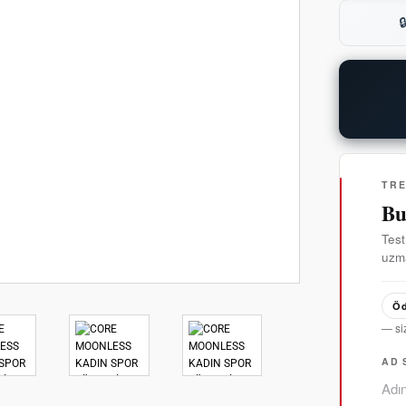

TR
Bu
Test
uzma
Öd
— si
AD 