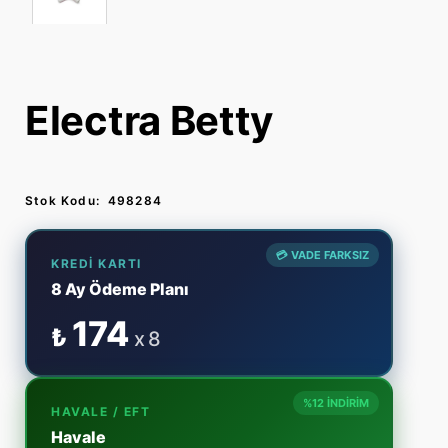
ŞIYICI
ON
POWERFLY FS 🔋
FX+ 🔋
GOBIK KOL, DİZ VE BAŞ ISITICI
I
POWERFLY 🔋
CHECKPOINT+ 🔋
GOBIK AKSESUAR
Electra Betty
BANDI
I
GOBIK ELDİVEN
Stok Kodu:
498284
LATMA MONTAJ
💳 VADE FARKSIZ
KREDI KARTI
A / AKSESUAR
8 Ay Ödeme Planı
174
₺
x 8
%12 İNDİRİM
HAVALE / EFT
Havale