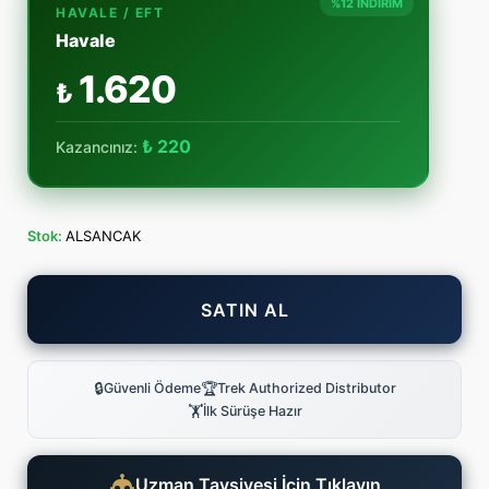
%12 İNDİRİM
HAVALE / EFT
Havale
1.620
₺
₺ 220
Kazancınız:
Stok:
ALSANCAK
SATIN AL
🔒
🏆
Güvenli Ödeme
Trek Authorized Distributor
🏋
İlk Sürüşe Hazır
Uzman Tavsiyesi İçin Tıklayın