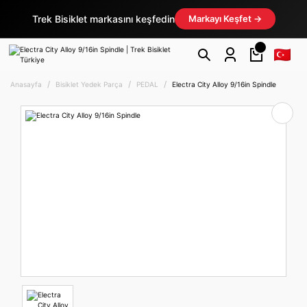
Trek Bisiklet markasını keşfedin
Markayı Keşfet →
Anasayfa
Bisiklet Yedek Parça
PEDAL
Electra City Alloy 9/16in Spindle