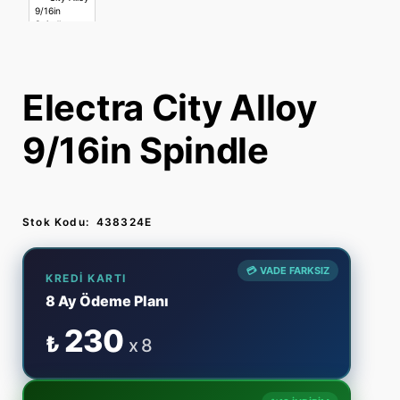
Electra City Alloy
9/16in Spindle
Stok Kodu:
438324E
💳 VADE FARKSIZ
KREDI KARTI
8 Ay Ödeme Planı
230
₺
x 8