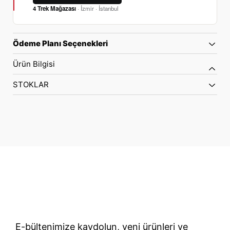
4 Trek Mağazası
· İzmir · İstanbul
Ödeme Planı Seçenekleri
Ürün Bilgisi
STOKLAR
70 Yıllık Bisiklet Mirası
TÜRKIYE’NIN RESMI TREK DISTRIBÜTÖRÜ
E-bültenimize kaydolun, yeni ürünleri ve