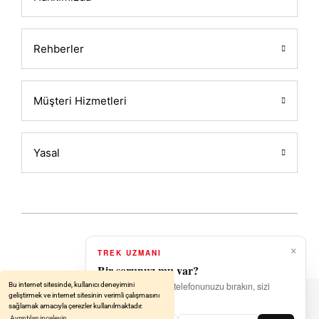
Rehberler
Müşteri Hizmetleri
Yasal
×
TREK UZMANI
2026 Powered by ALATIN
Bir sorunuz mu var?
Uzmanınız hazır — telefonunuzu bırakın, sizi
Bu internet sitesinde, kullanıcı deneyimini
ideasoft
ile
e-
geliştirmek ve internet sitesinin verimli çalışmasını
arayalım.
hazırlandı.
ticaret
sağlamak amacıyla çerezler kullanılmaktadır.
paketleri
Ayrıntıları inceleyin