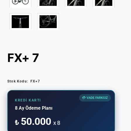
FX+ 7
Stok Kodu:
FX+7
💳 VADE FARKSIZ
KREDI KARTI
8 Ay Ödeme Planı
50.000
₺
x 8