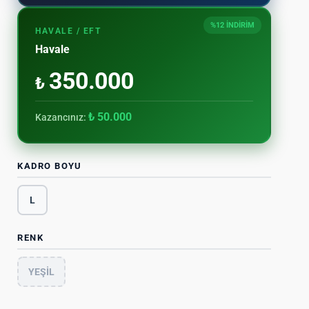
%12 İNDİRİM
HAVALE / EFT
Havale
350.000
₺
₺ 50.000
Kazancınız:
KADRO BOYU
L
RENK
YEŞİL