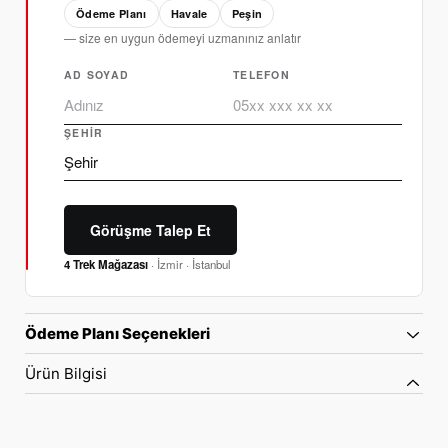
Ödeme Planı
Havale
Peşin
— size en uygun ödemeyi uzmanınız anlatır
AD SOYAD
TELEFON
ŞEHIR
Görüşme Talep Et
4 Trek Mağazası
· İzmir · İstanbul
Ödeme Planı Seçenekleri
Ürün Bilgisi