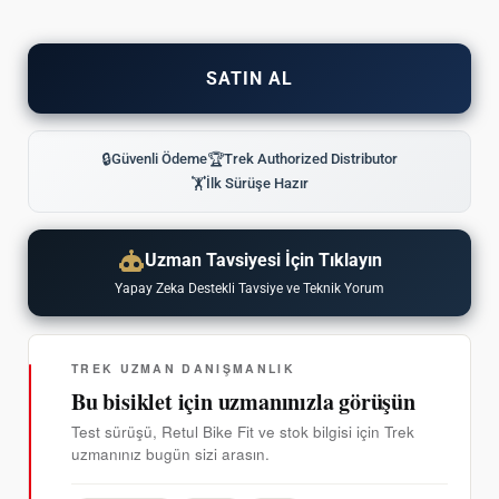
SATIN AL
🔒
Güvenli Ödeme
🏆
Trek Authorized Distributor
🏋
İlk Sürüşe Hazır
Uzman Tavsiyesi İçin Tıklayın
Yapay Zeka Destekli Tavsiye ve Teknik Yorum
TREK UZMAN DANIŞMANLIK
Bu bisiklet için uzmanınızla görüşün
Test sürüşü, Retul Bike Fit ve stok bilgisi için Trek
uzmanınız bugün sizi arasın.