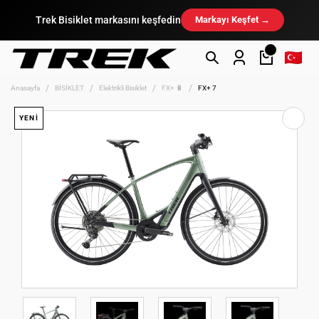
Trek Bisiklet markasını keşfedin
Markayı Keşfet →
Anasayfa
BİSİKLET
Elektrikli Bisiklet
FX+ 🔋
FX+ 7
YENİ