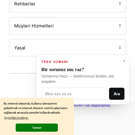
Rehberler
Müşteri Hizmetleri
Yasal
×
TREK UZMANI
Bir sorunuz mu var?
Uzmanınız hazır — telefonunuzu bırakın, sizi
arayalım.
2026 Powered by ALATIN
Ara
Bu internet sitesinde, kullanıcı deneyimini
ideasoft
ile
e-
geliştirmek ve internet sitesinin verimli çalışmasını
hazırlandı.
ticaret
sağlamak amacıyla çerezler kullanılmaktadır.
paketleri
Ayrıntıları inceleyin
Tamam