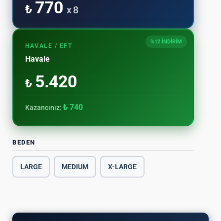
770
₺
x 8
%12 İNDİRİM
HAVALE / EFT
Havale
5.420
₺
₺ 740
Kazancınız:
BEDEN
LARGE
MEDIUM
X-LARGE