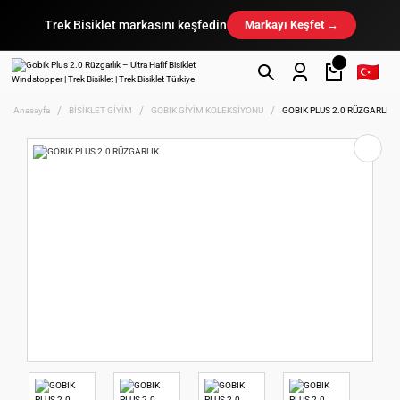
Trek Bisiklet markasını keşfedin
Markayı Keşfet →
Anasayfa
BİSİKLET GİYİM
GOBIK GİYİM KOLEKSİYONU
GOBIK PLUS 2.0 RÜZGARLIK