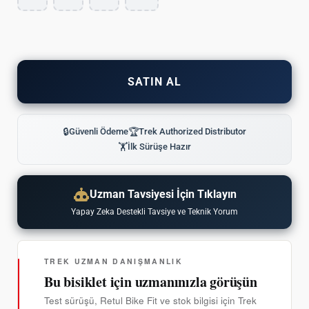
SATIN AL
🔒
Güvenli Ödeme
🏆
Trek Authorized Distributor
🏋
İlk Sürüşe Hazır
Uzman Tavsiyesi İçin Tıklayın
Yapay Zeka Destekli Tavsiye ve Teknik Yorum
TREK UZMAN DANIŞMANLIK
Bu bisiklet için uzmanınızla görüşün
Test sürüşü, Retul Bike Fit ve stok bilgisi için Trek