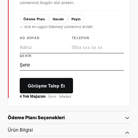
uzmanınız bugün sizi arasın.
Ödeme Planı
Havale
Peşin
— size en uygun ödemeyi uzmanınız anlatır
AD SOYAD
TELEFON
ŞEHIR
Görüşme Talep Et
4 Trek Mağazası
· İzmir · İstanbul
Ödeme Planı Seçenekleri
Ürün Bilgisi