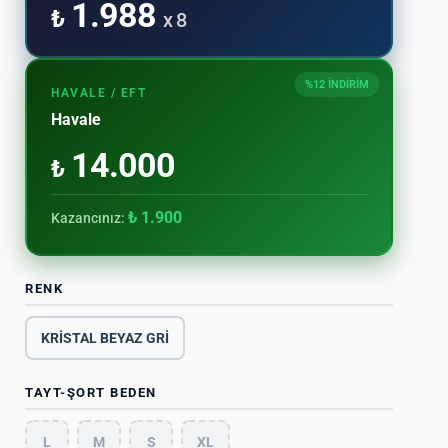
1.988
₺
x 8
%12 İNDİRİM
HAVALE / EFT
Havale
14.000
₺
₺ 1.900
Kazancınız:
RENK
KRİSTAL BEYAZ GRİ
TAYT-ŞORT BEDEN
L
M
S
XL