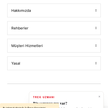
Hakkımızda
Rehberler
Müşteri Hizmetleri
Yasal
×
TREK UZMANI
2026 Powered by ALATIN
Bir sorunuz mu var?
Bu internet sitesinde, kullanıcı deneyimini