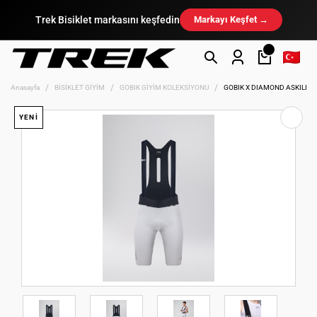
Trek Bisiklet markasını keşfedin
Markayı Keşfet →
Anasayfa
BİSİKLET GİYİM
GOBIK GİYİM KOLEKSİYONU
GOBIK X DIAMOND ASKILI K
YENİ