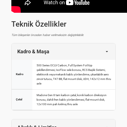
Teknik Özellikler
Tüm bileşenler önceden haber verilmeksizin değiştirilebilir.
Kadro & Maşa
500 Series OCLV Carbon, Full System Foil tüp
şekillendirmesi, IsoFlow sele borusu, RCS Başlık Sistemi,
Kadro
elektronik veya mekanik kablo yönlendirme, çıkarılabilir aero
zincir tutucu, T47 BB, flat mount disk, UDH, 142x12 mm thru
axle
Madone Gen 8 tam karbon çatal, konik karbon direksiyon
Çatal
borusu, dahili fren kablo yönlendirmesi, flat-mount disk,
12x100 mm pah kırılmış thru axle