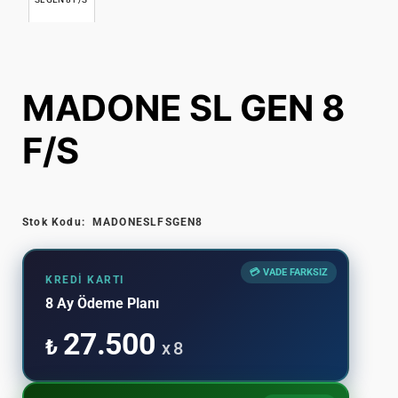
ŞIYICI
ON
POWERFLY FS 🔋
FX+ 🔋
GOBIK KOL, DİZ VE BAŞ ISITICI
I
POWERFLY 🔋
CHECKPOINT+ 🔋
GOBIK AKSESUAR
MADONE SL GEN 8
BANDI
MI
GOBIK ELDİVEN
F/S
LATMA MONTAJ
Stok Kodu:
MADONESLFSGEN8
A / AKSESUAR
💳 VADE FARKSIZ
KREDI KARTI
8 Ay Ödeme Planı
27.500
₺
x 8