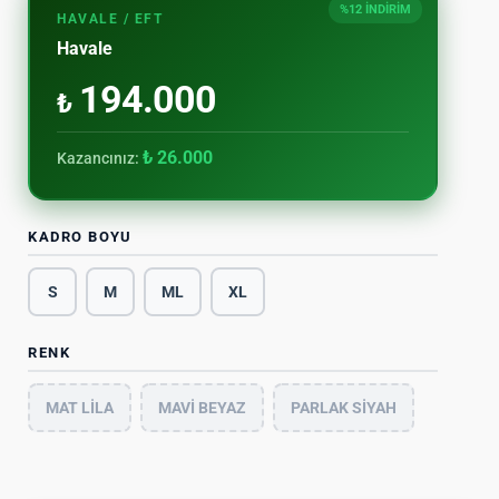
%12 İNDİRİM
HAVALE / EFT
Havale
194.000
₺
₺ 26.000
Kazancınız:
KADRO BOYU
S
M
ML
XL
RENK
MAT LİLA
MAVİ BEYAZ
PARLAK SİYAH