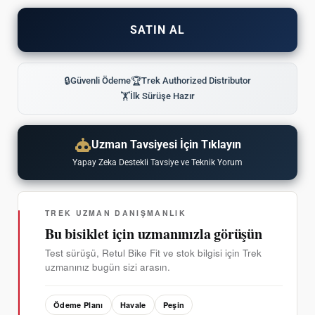
SATIN AL
🔒
Güvenli Ödeme
🏆
Trek Authorized Distributor
🏋
İlk Sürüşe Hazır
Uzman Tavsiyesi İçin Tıklayın
Yapay Zeka Destekli Tavsiye ve Teknik Yorum
TREK UZMAN DANIŞMANLIK
Bu bisiklet için uzmanınızla görüşün
Test sürüşü, Retul Bike Fit ve stok bilgisi için Trek
uzmanınız bugün sizi arasın.
Ödeme Planı
Havale
Peşin