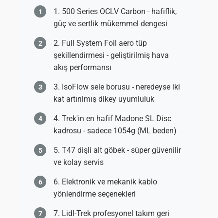
500 Series OCLV Carbon - hafiflik,
güç ve sertlik mükemmel dengesi
Full System Foil aero tüp
şekillendirmesi - geliştirilmiş hava
akış performansı
IsoFlow sele borusu - neredeyse iki
kat artırılmış dikey uyumluluk
Trek'in en hafif Madone SL Disc
kadrosu - sadece 1054g (ML beden)
T47 dişli alt göbek - süper güvenilir
ve kolay servis
Elektronik ve mekanik kablo
yönlendirme seçenekleri
Lidl-Trek profesyonel takım geri