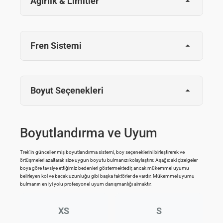
Ağırlık & Limitler
Fren Sistemi
Boyut Seçenekleri
Boyutlandırma ve Uyum
Trek'in güncellenmiş boyutlandırma sistemi, boy seçeneklerini birleştirerek ve
örtüşmeleri azaltarak size uygun boyutu bulmanızı kolaylaştırır. Aşağıdaki çizelgeler
boya göre tavsiye ettiğimiz bedenleri göstermektedir, ancak mükemmel uyumu
belirleyen kol ve bacak uzunluğu gibi başka faktörler de vardır. Mükemmel uyumu
bulmanın en iyi yolu profesyonel uyum danışmanlığı almaktır.
XS
S