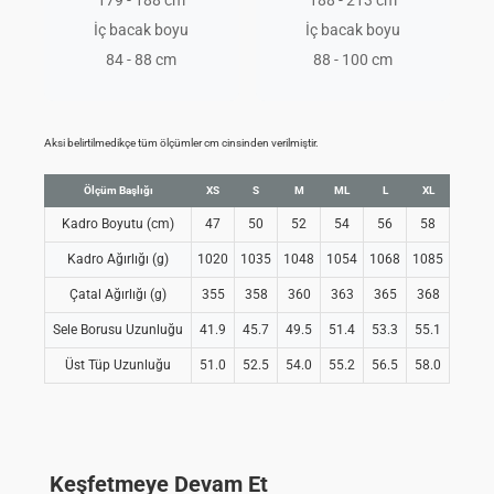
179 - 188 cm
188 - 213 cm
İç bacak boyu
İç bacak boyu
84 - 88 cm
88 - 100 cm
Aksi belirtilmedikçe tüm ölçümler cm cinsinden verilmiştir.
Ölçüm Başlığı
XS
S
M
ML
L
XL
Kadro Boyutu (cm)
47
50
52
54
56
58
Kadro Ağırlığı (g)
1020
1035
1048
1054
1068
1085
Çatal Ağırlığı (g)
355
358
360
363
365
368
Sele Borusu Uzunluğu
41.9
45.7
49.5
51.4
53.3
55.1
Üst Tüp Uzunluğu
51.0
52.5
54.0
55.2
56.5
58.0
Keşfetmeye Devam Et