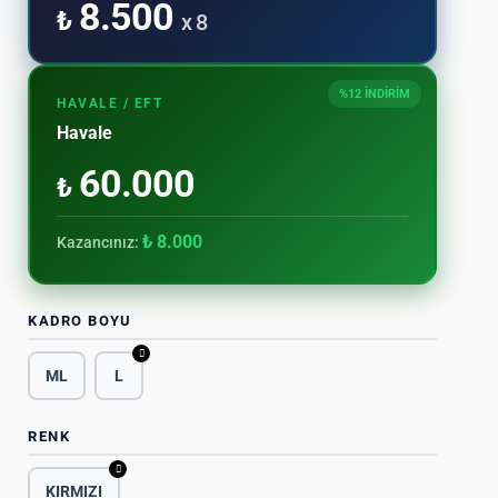
8.500
₺
x 8
%12 İNDİRİM
HAVALE / EFT
Havale
60.000
₺
₺ 8.000
Kazancınız:
KADRO BOYU
ML
L
RENK
KIRMIZI