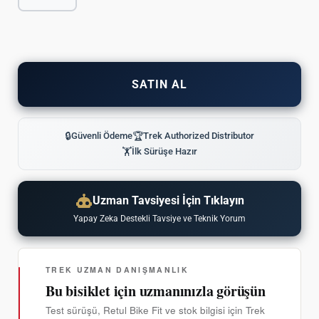
SATIN AL
🔒
Güvenli Ödeme
🏆
Trek Authorized Distributor
🏋
İlk Sürüşe Hazır
Uzman Tavsiyesi İçin Tıklayın
Yapay Zeka Destekli Tavsiye ve Teknik Yorum
TREK UZMAN DANIŞMANLIK
Bu bisiklet için uzmanınızla görüşün
Test sürüşü, Retul Bike Fit ve stok bilgisi için Trek