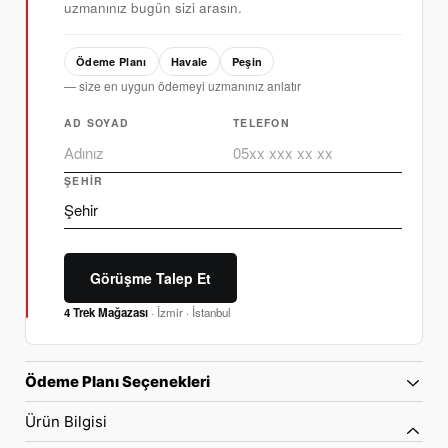
uzmanınız bugün sizi arasın.
Ödeme Planı
Havale
Peşin
— size en uygun ödemeyi uzmanınız anlatır
AD SOYAD
TELEFON
ŞEHIR
Görüşme Talep Et
4 Trek Mağazası
· İzmir · İstanbul
Ödeme Planı Seçenekleri
Ürün Bilgisi