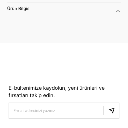
Ürün Bilgisi
70 Yıllık Bisiklet Mirası
TÜRKIYE’NIN RESMI TREK DISTRIBÜTÖRÜ
E-bültenimize kaydolun, yeni ürünleri ve
fırsatları takip edin.