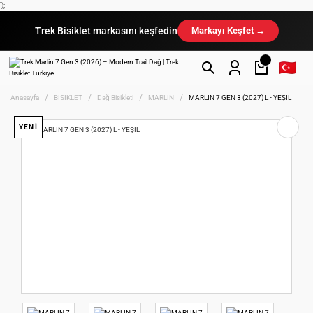
');
Trek Bisiklet markasını keşfedin
Markayı Keşfet →
Anasayfa
BİSİKLET
Dağ Bisikleti
MARLIN
MARLIN 7 GEN 3 (2027) L - YEŞİL
YENİ