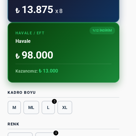
13.875
₺
x 8
%12 İNDİRİM
HAVALE / EFT
Havale
98.000
₺
₺ 13.000
Kazancınız:
KADRO BOYU
M
ML
L
XL
RENK