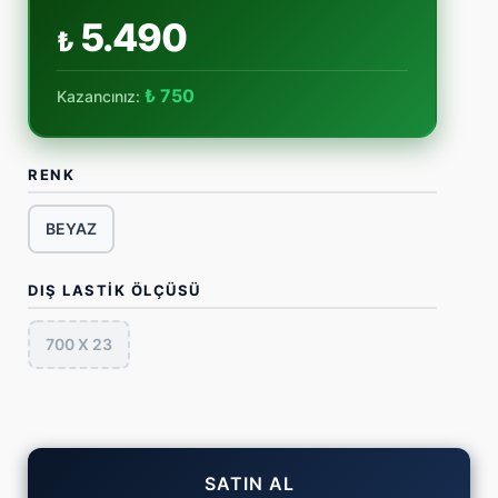
5.490
₺
₺ 750
Kazancınız:
RENK
BEYAZ
DIŞ LASTİK ÖLÇÜSÜ
700 X 23
SATIN AL