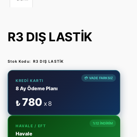
R3 DIŞ LASTİK
Stok Kodu:
R3 DIŞ LASTİK
💳 VADE FARKSIZ
KREDI KARTI
8 Ay Ödeme Planı
780
₺
x 8
%12 İNDİRİM
HAVALE / EFT
Havale