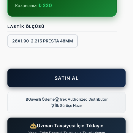
₺ 220
Kazancınız:
LASTİK ÖLÇÜSÜ
26X1.90-2.215 PRESTA 48MM
SATIN AL
🔒
🏆
Güvenli Ödeme
Trek Authorized Distributor
🏋
İlk Sürüşe Hazır
Uzman Tavsiyesi İçin Tıklayın
Yapay Zeka Destekli Tavsiye ve Teknik Yorum