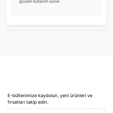
güvenli kullanım sunar.
70 Yıllık Bisiklet Mirası
TÜRKIYE’NIN RESMI TREK DISTRIBÜTÖRÜ
E-bültenimize kaydolun, yeni ürünleri ve
fırsatları takip edin.