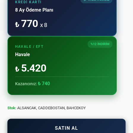
KREDI KARTI
8 Ay Ödeme Planı
770
₺
x 8
%12 İNDİRİM
HAVALE / EFT
Havale
5.420
₺
₺ 740
Kazancınız:
Stok:
ALSANCAK, CADDEBOSTAN, BAHCEKOY
SATIN AL