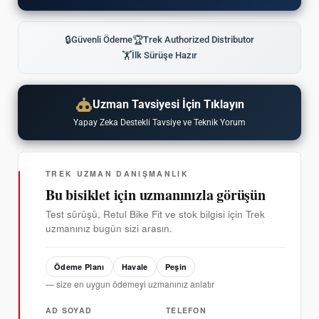
🔒
Güvenli Ödeme
🏆
Trek Authorized Distributor
🏋
İlk Sürüşe Hazır
Uzman Tavsiyesi İçin Tıklayın
Yapay Zeka Destekli Tavsiye ve Teknik Yorum
TREK UZMAN DANIŞMANLIK
Bu bisiklet için uzmanınızla görüşün
Test sürüşü, Retul Bike Fit ve stok bilgisi için Trek
uzmanınız bugün sizi arasın.
Ödeme Planı
Havale
Peşin
— size en uygun ödemeyi uzmanınız anlatır
AD SOYAD
TELEFON