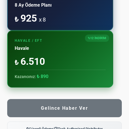
8 Ay Ödeme Planı
925
₺
x 8
%12 İNDİRİM
HAVALE / EFT
Havale
6.510
₺
₺ 890
Kazancınız:
Gelince Haber Ver
Güvenli Ödeme
Trek Authorized Distributor