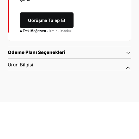
Görüşme Talep Et
4 Trek Mağazası
· İzmir · İstanbul
Ödeme Planı Seçenekleri
Ürün Bilgisi
70 Yıllık Bisiklet Mirası
TÜRKIYE’NIN RESMI TREK DISTRIBÜTÖRÜ