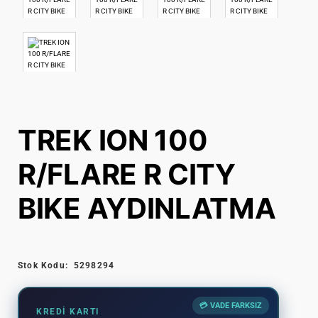
TREK ION 100
R/FLARE R CITY
BIKE AYDINLATMA
Stok Kodu:
5298294
💳 VADE FARKSIZ
KREDI KARTI