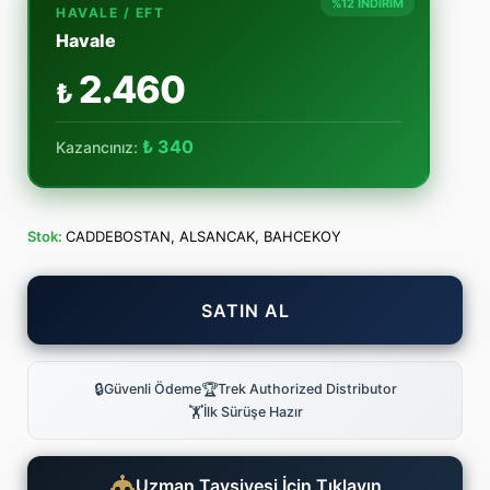
%12 İNDİRİM
HAVALE / EFT
Havale
2.460
₺
₺ 340
Kazancınız:
Stok:
CADDEBOSTAN, ALSANCAK, BAHCEKOY
SATIN AL
🔒
🏆
Güvenli Ödeme
Trek Authorized Distributor
🏋
İlk Sürüşe Hazır
Uzman Tavsiyesi İçin Tıklayın