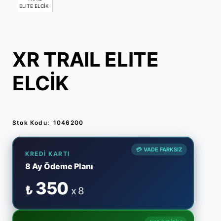
XR TRAIL ELITE
ELCİK
Stok Kodu:
1046200
💳 VADE FARKSIZ
KREDI KARTI
8 Ay Ödeme Planı
350
₺
x 8