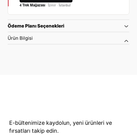
4 Trek Mağazası
· İzmir · İstanbul
Ödeme Planı Seçenekleri
Ürün Bilgisi
70 Yıllık Bisiklet Mirası
TÜRKIYE’NIN RESMI TREK DISTRIBÜTÖRÜ
E-bültenimize kaydolun, yeni ürünleri ve
fırsatları takip edin.